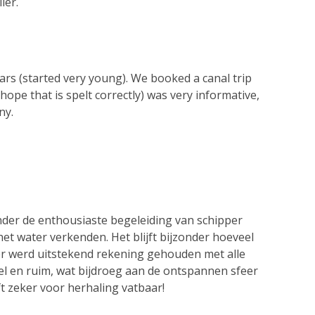
ier.
ears (started very young). We booked a canal trip
hope that is spelt correctly) was very informative,
ny.
nder de enthousiaste begeleiding van schipper
t water verkenden. Het blijft bijzonder hoeveel
 er werd uitstekend rekening gehouden met alle
l en ruim, wat bijdroeg aan de ontspannen sfeer
t zeker voor herhaling vatbaar!