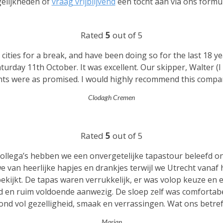
elijkheden of
vraag vrijblijvend
een tocht aan via ons formul
Rated
5
out of 5
 cities for a break, and have been doing so for the last 18 y
rday 11th October. It was excellent. Our skipper, Walter (I 
ents were as promised. I would highly recommend this compa
Clodagh Cremen
Rated
5
out of 5
ollega’s hebben we een onvergetelijke tapastour beleefd o
an heerlijke hapjes en drankjes terwijl we Utrecht vanaf he
bekijkt. De tapas waren verrukkelijk, er was volop keuze en
 en ruim voldoende aanwezig. De sloep zelf was comfortabe
nd vol gezelligheid, smaak en verrassingen. Wat ons betref
Marjan