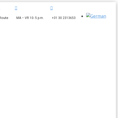



Route
MA – VR 10- 5 p.m.
+31 30 2313653