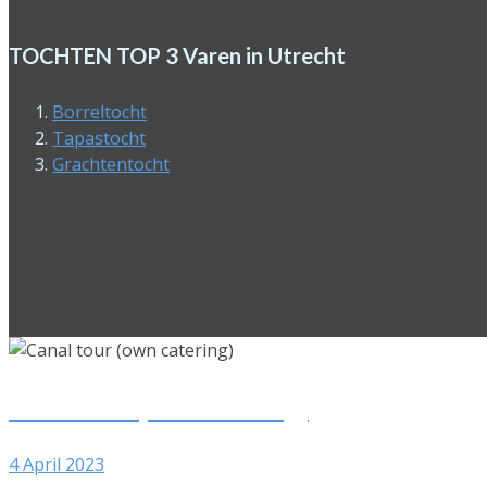
TOCHTEN TOP 3 Varen in Utrecht
Borreltocht
Tapastocht
Grachtentocht
Utrecht is centraal gelegen en goed bereikbaar met auto
Springweg en de Domtoren. Wij kunnen u met onze sloep op
Canal tour (own catering)
4 April 2023