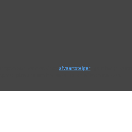
 en openbaar vervoer. Onze
afvaartsteiger
ligt in hartje ce
 veel plaatsen aan het water op- en af laten stappen.