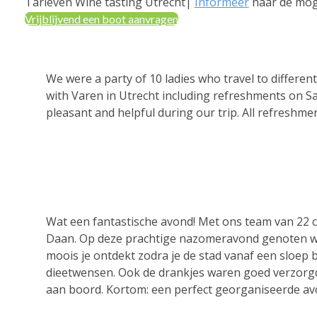
Tarieven Wine tasting Utrecht|
Informeer
naar de mog
Vrijblijvend een boot aanvragen
We were a party of 10 ladies who travel to different
with Varen in Utrecht including refreshments on Satu
pleasant and helpful during our trip. All refreshm
Wat een fantastische avond! Met ons team van 22 c
Daan. Op deze prachtige nazomeravond genoten we v
moois je ontdekt zodra je de stad vanaf een sloep 
dieetwensen. Ook de drankjes waren goed verzorgd
aan boord. Kortom: een perfect georganiseerde avo