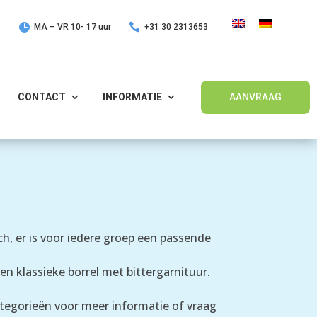
e


MA – VR 10- 17 uur
+31 30 2313653
CONTACT
INFORMATIE
AANVRAAG
h, er is voor iedere groep een passende
n klassieke borrel met bittergarnituur.
ategorieën voor meer informatie of vraag