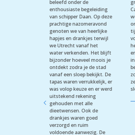
ars (started
beleefd onder de
g
 We booked a
enthousiaste begeleiding
C
h Varen in
van schipper Daan. Op deze
w
ding
prachtige nazomeravond
o
 on Saturday
genoten we van heerlijke
t
 It was
hapjes en drankjes terwijl
v
 skipper,
we Utrecht vanaf het
he
 that is spelt
water verkenden. Het blijft
e
 very
bijzonder hoeveel moois je
i
pleasant and
ontdekt zodra je de stad
b
our trip. All
vanaf een sloep bekijkt. De
z
 were as
tapas waren verrukkelijk, er
z
ould highly
was volop keuze en er werd
s
his company.
uitstekend rekening
4
gehouden met alle
dieetwensen. Ook de
h Cremen
drankjes waren goed
verzorgd en ruim
voldoende aanwezig. De