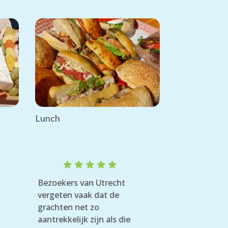
Lunch
Rated
Ra
Bezoekers van Utrecht
De Hollandse 
5
out
5
o
vergeten vaak dat de
eerlijk gezeg
of 5
of
grachten net zo
coolste, min
aantrekkelijk zijn als die
dingen van N