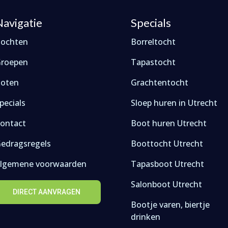
Navigatie
Specials
ochten
Borreltocht
roepen
Tapastocht
oten
Grachtentocht
pecials
Sloep huren in Utrecht
ontact
Boot huren Utrecht
edragsregels
Boottocht Utrecht
lgemene voorwaarden
Tapasboot Utrecht
Salonboot Utrecht
DIRECT AANVRAGEN
Bootje varen, biertje
drinken