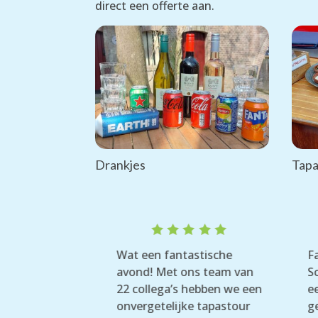
direct een offerte aan.
Drankjes
Tap
ted
Rated
ty of 10
Wat een fantastische
F
ut
5
out
vel to
avond! Met ons team van
S
f 5
of 5
s for a break,
22 collega’s hebben we een
e
 doing so for
onvergetelijke tapastour
g