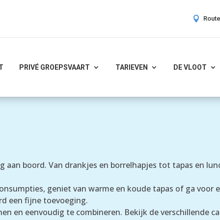

Rout
T
PRIVÉ GROEPSVAART
TARIEVEN
DE VLOOT
aan boord. Van drankjes en borrelhapjes tot tapas en lunc
onsumpties, geniet van warme en koude tapas of ga voor ee
d een fijne toevoeging.
sonen en eenvoudig te combineren. Bekijk de verschillende c