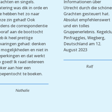
rachten en singels.
Informationen über
atering was dik in orde en
Utrecht durch die schöne
e hebben het zo naar
Grachten gesteuert hat.
nze zin gehad! Ook
Absolut empfehlenswert
ijdens de correspondentie
und ein tolles
ooraf aan de boottocht
Gruppenerlebnis. Kegelcl
b ik heel prettige
Pinfraggles, Wegberg,
rvaringen gehad: denken
Deutschland am 12.
n mogelijkheden en niet in
August 2023
eperkingen en dat werkt
o goed! Ik raad iedereen
Ralf
eker aan hier een
loepentocht te boeken.
Nathalie