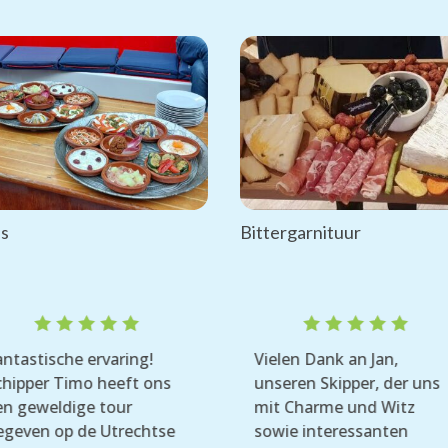
as
Bittergarnituur
Rated
Rated
antastische ervaring!
Vielen Dank an Jan,
5
out
5
out
chipper Timo heeft ons
unseren Skipper, der uns
of 5
of 5
en geweldige tour
mit Charme und Witz
egeven op de Utrechtse
sowie interessanten