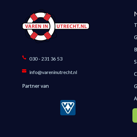
T
G
B

030 - 231 36 53
S

info@vareninutrecht.nl
C
Partner van
G
A