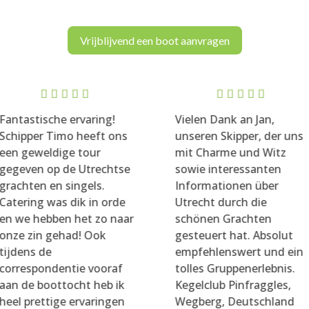
Vrijblijvend een boot aanvragen
Rated
5
Rated
5
Fantastische ervaring!
Vielen Dank an Jan,
out of 5
out of 5
Schipper Timo heeft ons
unseren Skipper, der uns
een geweldige tour
mit Charme und Witz
gegeven op de Utrechtse
sowie interessanten
grachten en singels.
Informationen über
Catering was dik in orde
Utrecht durch die
en we hebben het zo naar
schönen Grachten
onze zin gehad! Ook
gesteuert hat. Absolut
tijdens de
empfehlenswert und ein
correspondentie vooraf
tolles Gruppenerlebnis.
aan de boottocht heb ik
Kegelclub Pinfraggles,
heel prettige ervaringen
Wegberg, Deutschland