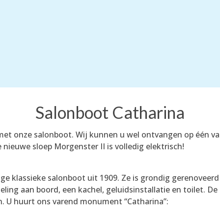
Salonboot Catharina
met onze salonboot. Wij kunnen u wel ontvangen op één v
ieuwe sloep Morgenster II is volledig elektrisch!
ige klassieke salonboot uit 1909. Ze is grondig gerenoveer
oeling aan boord, een kachel, geluidsinstallatie en toilet.
on. U huurt ons varend monument “Catharina”: