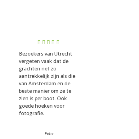
Rated
5
Rated
5
Bezoekers van Utrecht
De Hollandse Wat
out of 5
out of 5
vergeten vaak dat de
is eerlijk gezegd
grachten net zo
de coolste, mind
aantrekkelijk zijn als die
bekende dingen 
van Amsterdam en de
Nederland - een v
beste manier om ze te
verdedigingssys
zien is per boot. Ook
gebaseerd op
goede hoeken voor
overstromende
fotografie.
laaggelegen gebi
Veel van de forte
de Hollandse Wat
Peter
zijn nog intact. Er