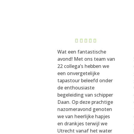
Rated
5
Rated
5
a party of 10
Wat een fantastische
out of 5
out of 5
ho travel to
avond! Met ons team van
 cities for a
22 collega’s hebben we
and have been
een onvergetelijke
 for the last 18
tapastour beleefd onder
tarted very
de enthousiaste
 We booked a
begeleiding van schipper
ip with Varen in
Daan. Op deze prachtige
including
nazomeravond genoten
ments on
we van heerlijke hapjes
 11th October. It
en drankjes terwijl we
llent. Our
Utrecht vanaf het water