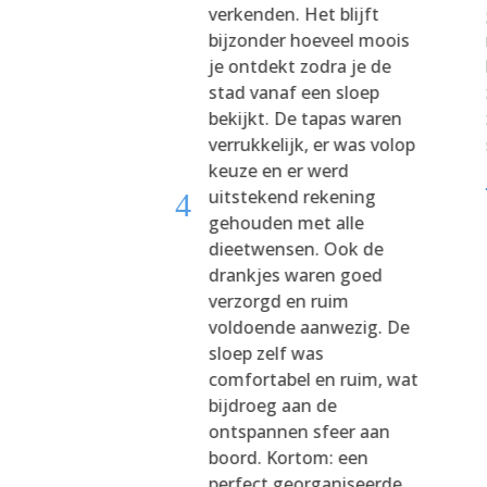
 Walter (I hope
verkenden. Het blijft
pelt correctly)
bijzonder hoeveel moois
 informative,
je ontdekt zodra je de
 and helpful
stad vanaf een sloep
r trip. All
bekijkt. De tapas waren
ments were as
verrukkelijk, er was volop
. I would highly
keuze en er werd
nd this
uitstekend rekening
4
.
gehouden met alle
dieetwensen. Ook de
drankjes waren goed
lodagh Cremen
verzorgd en ruim
voldoende aanwezig. De
sloep zelf was
comfortabel en ruim, wat
bijdroeg aan de
ontspannen sfeer aan
boord. Kortom: een
perfect georganiseerde