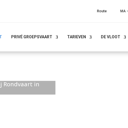
Route
MA –
T
PRIVÉ GROEPSVAART
TARIEVEN
DE VLOOT
j Rondvaart in