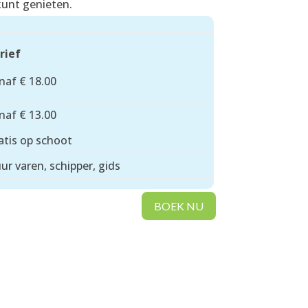
kunt genieten.
rief
naf € 18.00
naf € 13.00
atis op schoot
uur varen, schipper, gids
BOEK NU